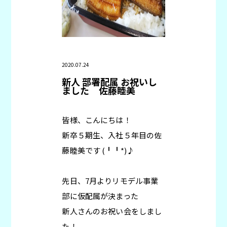
2020.07.24
新人 部署配属 お祝いし
ました
佐藤睦美
皆様、こんにちは！
新卒５期生、入社５年目の佐
藤睦美です (╹╹*)♪
先日、7月よりリモデル事業
部に仮配属が決まった
新人さんのお祝い会をしまし
た！