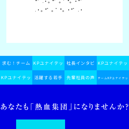
*゜ .・。*゜。゜*。・*゜
.・。*゜。゜*。・*゜ .・
求む！チーム
KPユナイテッ
社長インタビ
KPユナイテッ
KPユナイテッ
KPユナイテッ
活躍する若手
ドグループス
先輩社員の声
ュー
ドグループの
チームKPユナイテッ
ドグループ採
ドグループ
ピリット
社員
日常
ドグループインフォ
用ブログ
メーション