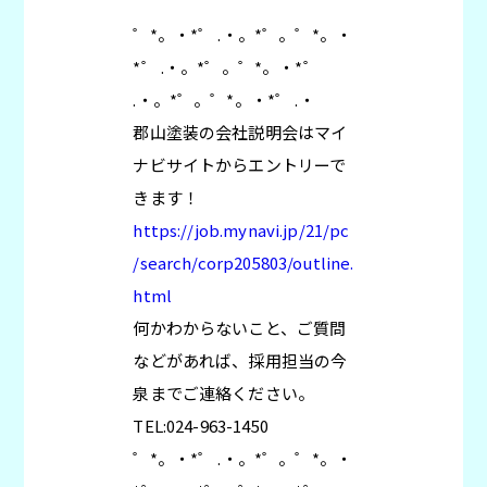
゜*。・*゜ .・。*゜。゜*。・
*゜ .・。*゜。゜*。・*゜
.・。*゜。゜*。・*゜ .・
郡山塗装の会社説明会はマイ
ナビサイトからエントリーで
きます！
https://job.mynavi.jp/21/pc
/search/corp205803/outline.
html
何かわからないこと、ご質問
などがあれば、採用担当の今
泉までご連絡ください。
TEL:024-963-1450
゜*。・*゜ .・。*゜。゜*。・