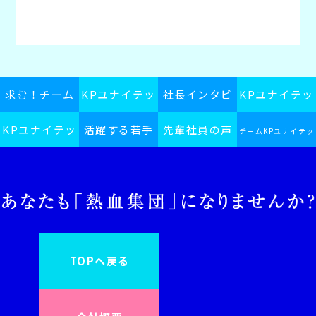
求む！チーム
KPユナイテッ
社長インタビ
KPユナイテッ
KPユナイテッ
KPユナイテッ
活躍する若手
ドグループス
先輩社員の声
ュー
ドグループの
チームKPユナイテッ
ドグループ採
ドグループ
ピリット
社員
日常
ドグループインフォ
用ブログ
メーション
TOPへ戻る