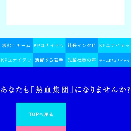
求む！チーム
KPユナイテッ
社長インタビ
KPユナイテッ
KPユナイテッ
KPユナイテッ
活躍する若手
ドグループス
先輩社員の声
ュー
ドグループの
チームKPユナイテッ
ドグループ採
ドグループ
ピリット
社員
日常
ドグループインフォ
用ブログ
メーション
TOPへ戻る