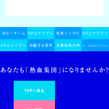
求む！チーム
KPユナイテッ
社長インタビ
KPユナイテッ
KPユナイテッ
KPユナイテッ
活躍する若手
ドグループス
先輩社員の声
ュー
ドグループの
チームKPユナイテッ
ドグループ採
ドグループ
ピリット
社員
日常
ドグループインフォ
用ブログ
メーション
TOPへ戻る