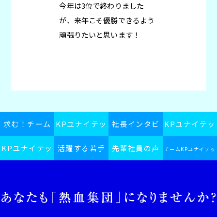
今年は3位で終わりました
が、来年こそ優勝できるよう
頑張りたいと思います！
求む！チーム
KPユナイテッ
社長インタビ
KPユナイテッ
KPユナイテッ
KPユナイテッ
活躍する若手
ドグループス
先輩社員の声
ュー
ドグループの
チームKPユナイテッ
ドグループ採
ドグループ
ピリット
社員
日常
ドグループインフォ
用ブログ
メーション