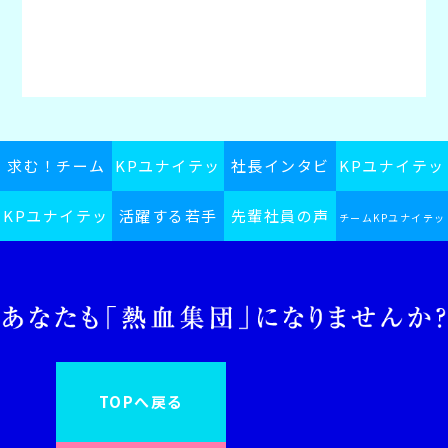
求む！チーム
KPユナイテッ
社長インタビ
KPユナイテッ
KPユナイテッ
KPユナイテッ
活躍する若手
ドグループス
先輩社員の声
ュー
ドグループの
チームKPユナイテッ
ドグループ採
ドグループ
ピリット
社員
日常
ドグループインフォ
用ブログ
メーション
TOPへ戻る