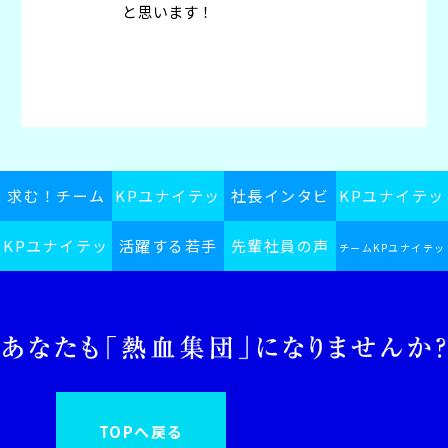
と思います！
求む！チーム
KPユナイテッ
社長インタビ
KPユナイテッ
KPユナイテッ
KPユナイテッ
活躍する若手
ドグループス
先輩社員の声
ュー
ドグループの
チームKPユナイテッ
ドグループ採
ドグループ
ピリット
社員
日常
ドグループインフォ
用ブログ
メーション
TOPへ戻る