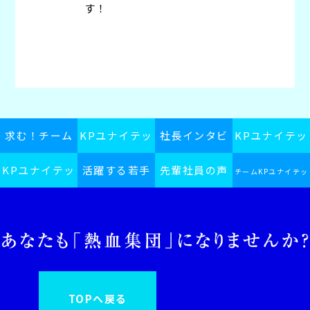
す！
求む！チーム
KPユナイテッ
社長インタビ
KPユナイテッ
KPユナイテッ
KPユナイテッ
活躍する若手
ドグループス
先輩社員の声
ュー
ドグループの
チームKPユナイテッ
ドグループ採
ドグループ
ピリット
社員
日常
ドグループインフォ
用ブログ
メーション
TOPへ戻る